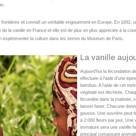
in.
es frontières et connaît un véritable engouement en Europe. En 1692, un 
de la vanille en France et elle est de plus en plus appréciée à la cou
n expérimenter la culture dans les serres du Muséum de Paris.
La vanille aujo
Aujourd’hui la fécondation de
effectuée à l’aide d’une épin
bambou. A l’aide de cet ins
végétale est déchirée. Chaqu
fécondée dans la matinée, s
laisser faner. Chacune don
gousse. Une ouvrière peut f
à 2 000 fleurs par jour. Une v
immature sera une vanille fai
principal composant aromatiq