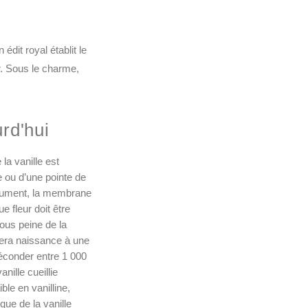
édit royal établit le
r. Sous le charme,
urd'hui
 la vanille est
e ou d’une pointe de
trument, la membrane
e fleur doit être
ous peine de la
nera naissance à une
éconder entre 1 000
anille cueillie
ble en vanilline,
ue de la vanille