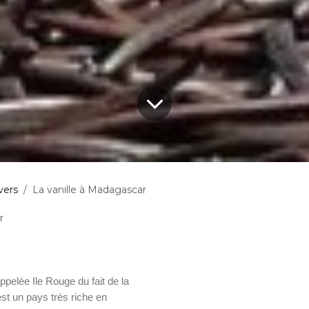
vers
La vanille à Madagascar
r
pelée Ile Rouge du fait de la
est un pays très riche en