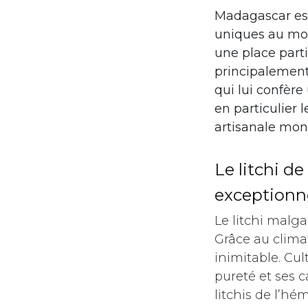
Madagascar est 
uniques au mond
une place parti
principalement 
qui lui confèr
en particulier 
artisanale mon
Le litchi d
exceptionn
Le litchi malg
Grâce au clima
inimitable. Cul
pureté et ses c
litchis de l’h