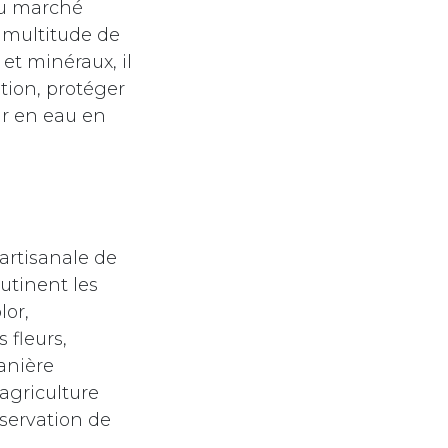
du marché
e multitude de
 et minéraux, il
tion, protéger
ur en eau en
 artisanale de
utinent les
lor,
 fleurs,
manière
 agriculture
éservation de