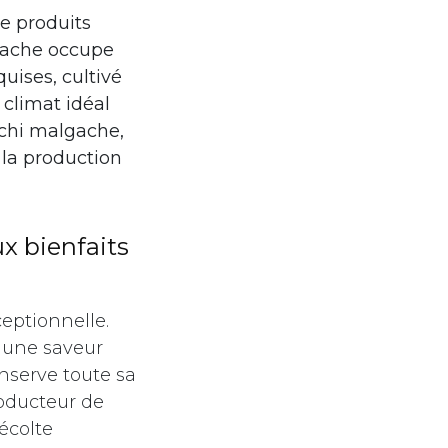
de produits
lgache occupe
quises, cultivé
 climat idéal
tchi malgache,
 la production
ux bienfaits
eptionnelle.
r une saveur
onserve toute sa
roducteur de
écolte