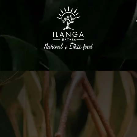
Epices
Huiles d'olive
Sucres et Café