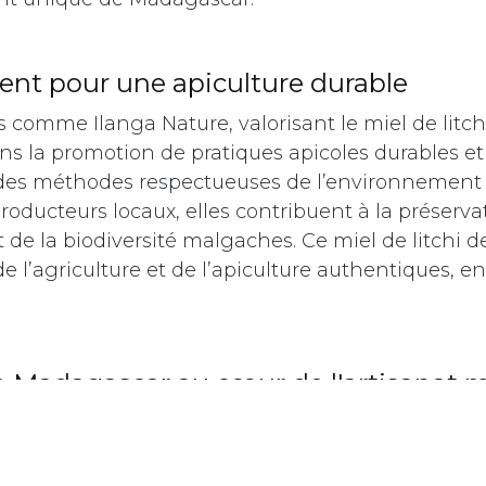
ent pour une apiculture durable
s comme Ilanga Nature, valorisant le miel de litch
s la promotion de pratiques apicoles durables et
des méthodes respectueuses de l’environnement 
producteurs locaux, elles contribuent à la préserva
de la biodiversité malgaches. Ce miel de litchi d
 l’agriculture et de l’apiculture authentiques, 
e Madagascar au cœur de l'artisanat 
ache, en particulier sous forme de miel, incarne p
de Madagascar envers une production artisanale
ce à sa qualité inégalée, l'île continue de se pos