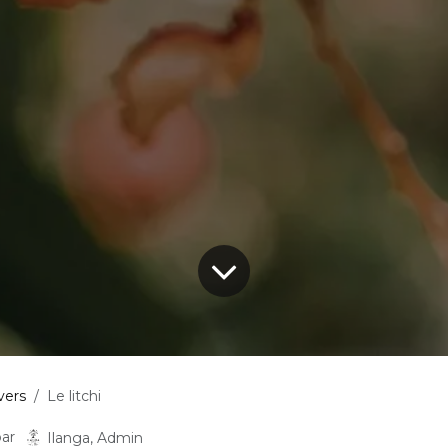
vers
Le litchi
par
Ilanga, Admin