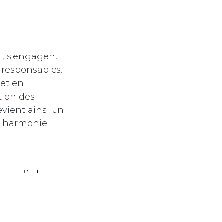
i, s'engagent
 responsables.
et en
tion des
evient ainsi un
en harmonie
mondial
arfaitement
 authentique
itionner comme