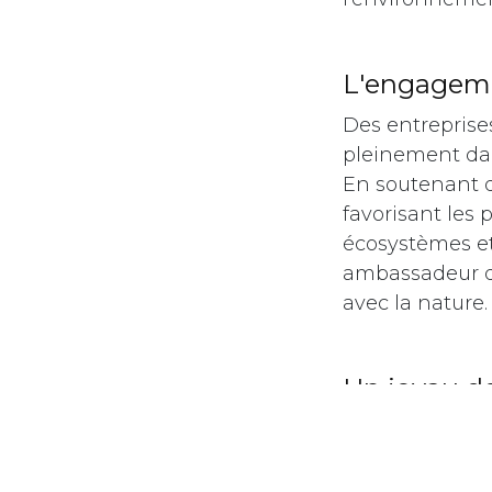
​L'engagem
Des entreprise
pleinement dan
En soutenant 
favorisant les 
écosystèmes et 
ambassadeur de
avec la nature.
​Un joyau d
Le litchi malg
l'engagement 
et durable. Grâ