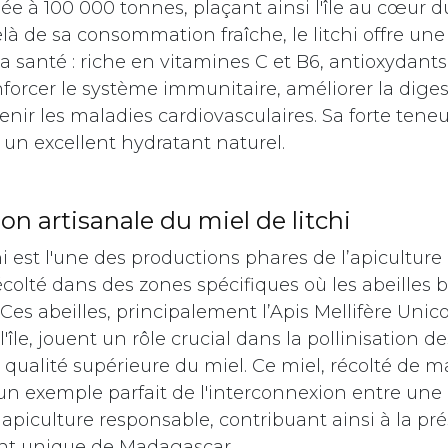
ée à 100 000 tonnes, plaçant ainsi l'île au cœur 
là de sa consommation fraîche, le litchi offre un
la santé : riche en vitamines C et B6, antioxydants
nforcer le système immunitaire, améliorer la diges
enir les maladies cardiovasculaires. Sa forte tene
 un excellent hydratant naturel.
ion artisanale du
miel de litchi
hi est l'une des productions phares de l’apiculture
colté dans des zones spécifiques où les abeilles b
. Ces abeilles, principalement l’Apis Mellifère Unico
île, jouent un rôle crucial dans la pollinisation des
 qualité supérieure du miel. Ce miel, récolté de 
 un exemple parfait de l'interconnexion entre une
apiculture responsable, contribuant ainsi à la pr
nt unique de Madagascar.