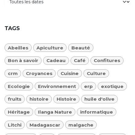
TAGS
Abeilles
Apiculture
Beauté
Bon à savoir
Cadeau
Café
Confitures
crm
Croyances
Cuisine
Culture
Ecologie
Environnement
erp
exotique
fruits
histoire
Histoire
huile d'olive
Héritage
Ilanga Nature
informatique
Litchi
Madagascar
malgache