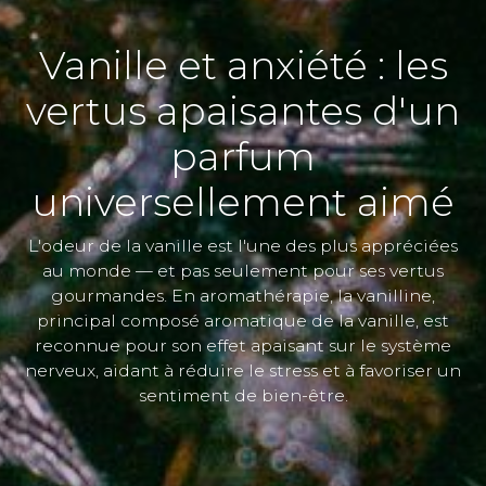
Vanille et anxiété : les
vertus apaisantes d'un
parfum
universellement aimé
L'odeur de la vanille est l'une des plus appréciées
au monde — et pas seulement pour ses vertus
gourmandes. En aromathérapie, la vanilline,
principal composé aromatique de la vanille, est
reconnue pour son effet apaisant sur le système
nerveux, aidant à réduire le stress et à favoriser un
sentiment de bien-être.