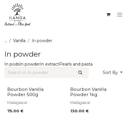
SKIP TO CONTENT
...
Vanilla
In powder
In powder
In pods
In powder
In extract
Pearls and pasta
Sort By
Bourbon Vanilla
Bourbon Vanilla
Powder 500g
Powder 1kg
Madagascar
Madagascar
75.00
€
130.00
€