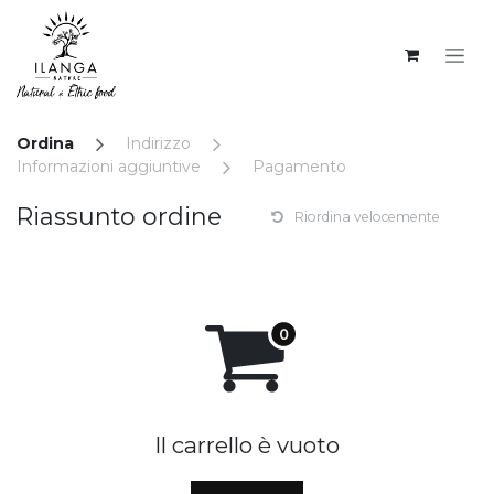
PASSA AL CONTENUTO
Ordina
Indirizzo
Informazioni aggiuntive
Pagamento
Riassunto ordine
Riordina velocemente
Il carrello è vuoto