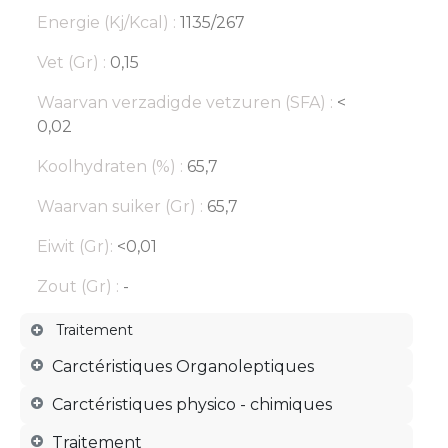
Energie (Kj/Kcal) :
1135/267
Vet (Gr) :
0,15
Waarvan verzadigde vetzuren (SFA) :
<
0,02
Koolhydraten (%) :
65,7
Waarvan suiker (Gr) :
65,7
Eiwit (Gr):
<0,01
Zout (Gr) :
-
Traitement
Carctéristiques Organoleptiques
Carctéristiques physico - chimiques
Traitement