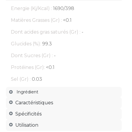
Energie (Kj/Kcal) :
1690/398
Matières Grasses (Gr) :
<0.1
Dont acides gras saturés (Gr) :
-
Glucides (%):
99.3
Dont Sucres (Gr) :
-
Protéines (Gr):
<0.1
Sel (Gr) :
0.03
Ingrédient
Caractéristiques
Spécificités
Utilisation