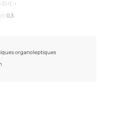
(Gr) :
-
r):
0,3
tiques organoleptiques
n