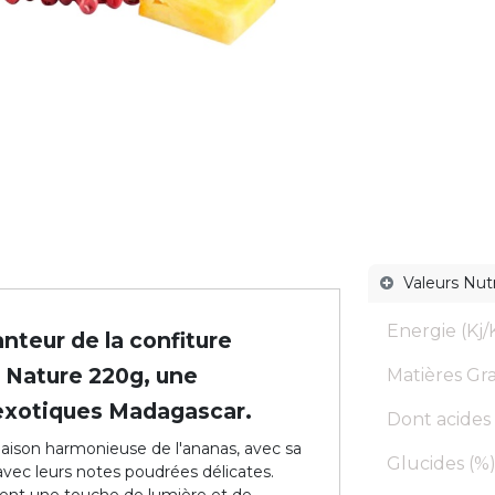
Valeurs Nutr
Energie (Kj/K
teur de la confiture
a Nature 220g, une
Matières Gra
 exotiques Madagascar.
Dont acides 
naison harmonieuse de l'ananas, avec sa
Glucides (%)
 avec leurs notes poudrées délicates.