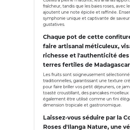
Cueillis à pleine maturité, les ananas appo
fraîcheur, tandis que les baies roses, avec 
ajoutent une note épicée et raffinée. Ense
symphonie unique et captivante de saveurs, 
gustatives.
Chaque pot de cette confiture 
faire artisanal méticuleux, vis
richesse et l'authenticité de
terres fertiles de Madagascar
Les fruits sont soigneusement sélectionn
traditionnelles, garantissant une texture 
pour faire briller vos petit déjeuners, ce j
toasté croustillant, des pancakes moelleu
également être utilisé comme un fini éléga
dimension tropicale et gastronomique.
Laissez-vous séduire par la C
Roses d'Ilanga Nature, une vé