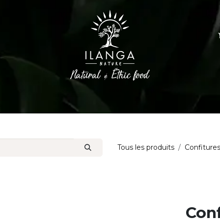
Epices
Huiles d'olive
Sucres et Café
Tous les produits
Confiture
Conf