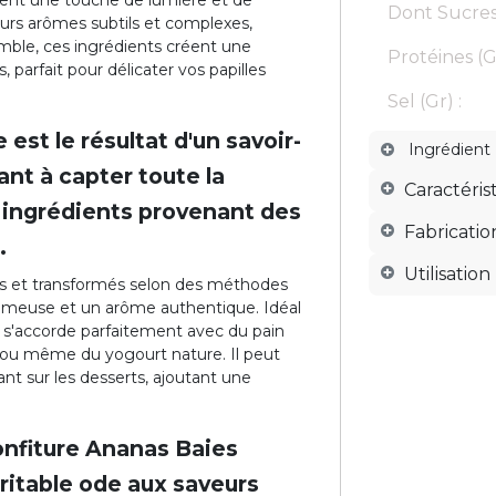
rtent une touche de lumière et de
Dont Sucres 
leurs arômes subtils et complexes,
mble, ces ingrédients créent une
Protéines (G
parfait pour délicater vos papilles
Sel (Gr) :
est le résultat d'un savoir-
Ingrédient
ant à capter toute la
Caractéris
s ingrédients provenant des
Fabricatio
.
Utilisation
és et transformés selon des méthodes
crémeuse et un arôme authentique. Idéal
am s'accorde parfaitement avec du pain
x ou même du yogourt nature. Il peut
nt sur les desserts, ajoutant une
onfiture Ananas Baies
ritable ode aux saveurs