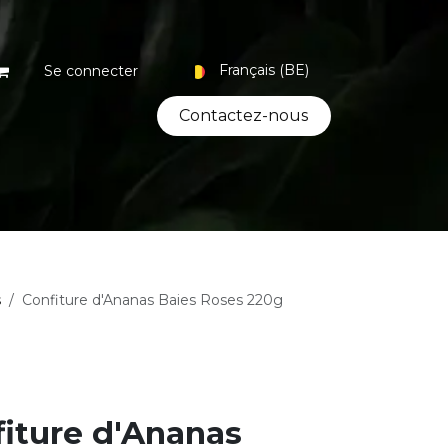
Français (BE)
Se connecter
Contacte​​​​z-nous
Coffrets
Bio
Artisanat
s
Confiture d'Ananas Baies Roses 220g
iture d'Ananas