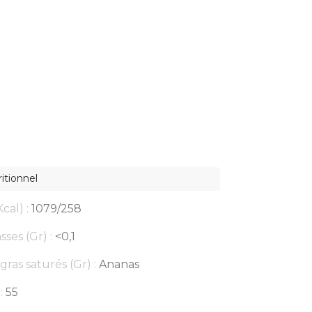
itionnel
cal) :
1079/258
sses (Gr) :
<0,1
gras saturés (Gr) :
Ananas
:
55