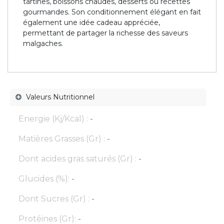
tartines, boissons chaudes, desserts ou recettes
gourmandes. Son conditionnement élégant en fait
également une idée cadeau appréciée,
permettant de partager la richesse des saveurs
malgaches.
Valeurs Nutritionnel
Energie (Kj/Kcal) :
-
Matières Grasses (Gr) :
-
Dont acides gras saturés (Gr) :
-
Glucides (%):
-
Dont Sucres (Gr) :
-
Protéines (Gr):
-