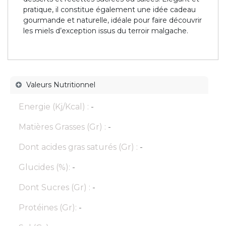
pratique, il constitue également une idée cadeau
gourmande et naturelle, idéale pour faire découvrir
les miels d’exception issus du terroir malgache.
Valeurs Nutritionnel
Energie (Kj/Kcal) :
-
Matières Grasses (Gr) :
-
Dont acides gras saturés (Gr) :
-
Glucides (%):
-
Dont Sucres (Gr) :
-
Protéines (Gr):
-