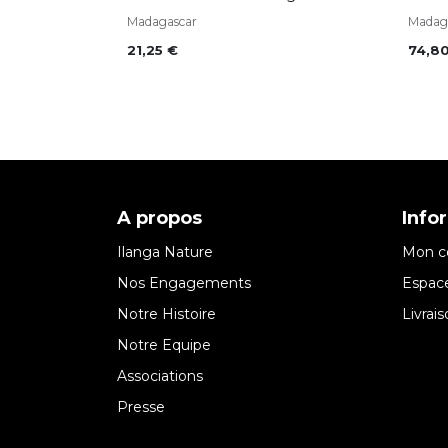
Madagascar
Madag
21,25
€
74,8
A propos
Info
Ilanga Nature
Mon c
Nos Engagements
Espace
Notre Histoire
Livrai
Notre Equipe
Associations
Presse