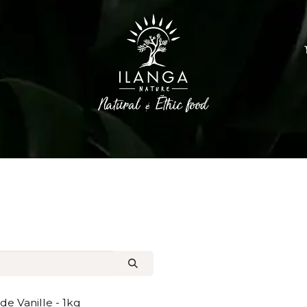
Epices
Huiles d'olive
Sucres et Café
de Vanille - 1kg