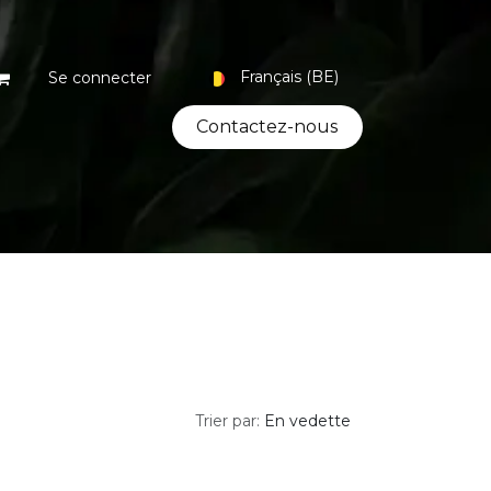
Français (BE)
Se connecter
Contacte​​​​z-nous
Coffrets
Bio
Artisanat
Trier par:
En vedette