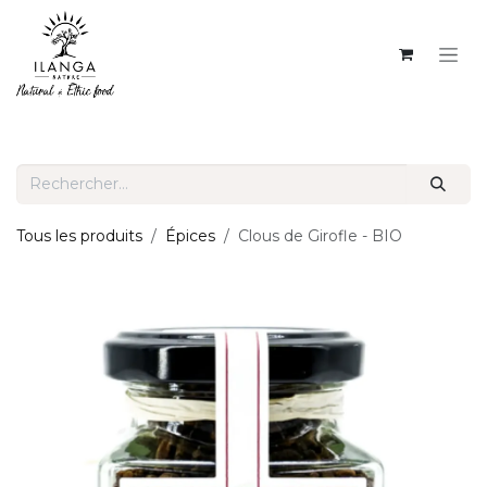
SE RENDRE AU CONTENU
Tous les produits
Épices
Clous de Girofle - BIO