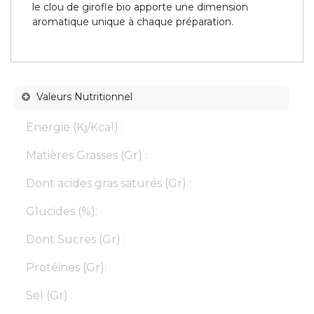
le clou de girofle bio apporte une dimension
aromatique unique à chaque préparation.
Valeurs Nutritionnel
Energie (Kj/Kcal) :
Matières Grasses (Gr) :
Dont acides gras saturés (Gr) :
Glucides (%):
Dont Sucres (Gr) :
Protéines (Gr):
Sel (Gr) :