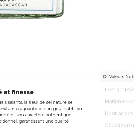
Valeurs Nutr
Energie (Kj/K
é et finesse
Matières Gras
s salants, la fleur de sel nature se
a texture croquante et son goût subtil en
Dont acides 
ureté et son caractère authentique.
itionnel, garantissant une qualité
Glucides (%)