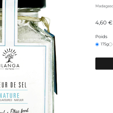
Madagasc
4,60
€
Poids
175g