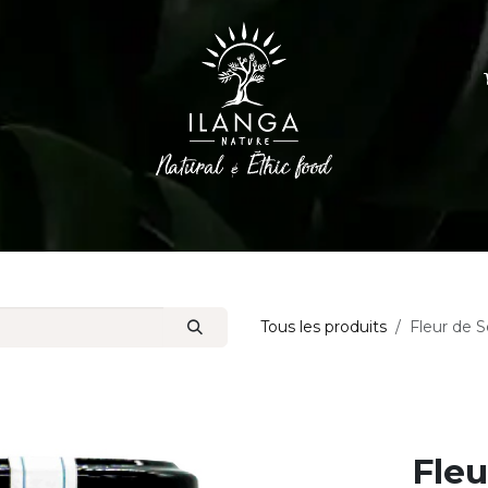
Epices
Huiles d'olive
Sucres et Café
Tous les produits
Fleur de S
Fleu