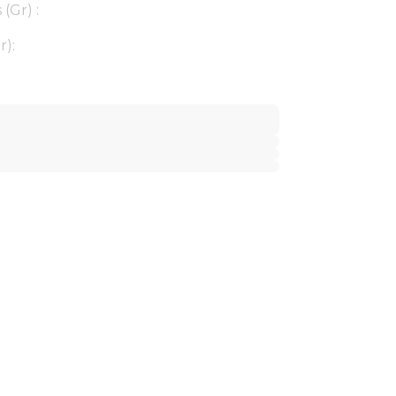
(Gr) :
r):