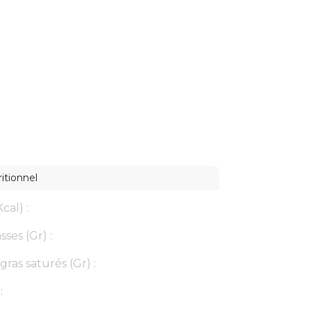
itionnel
cal) :
ses (Gr) :
gras saturés (Gr) :
: