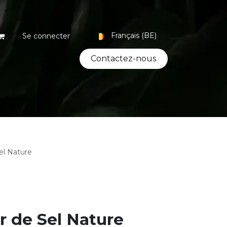
Français (BE)
Se connecter
Contacte​​​​z-nous
Coffrets
Bio
Artisanat
el Nature
r de Sel Nature