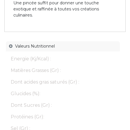
Une pincée suffit pour donner une touche
exotique et raffinée à toutes vos créations
culinaires.
Valeurs Nutritionnel
Energie (Kj/Kcal) :
Matières Grasses (Gr) :
Dont acides gras saturés (Gr) :
Glucides (%):
Dont Sucres (Gr) :
Protéines (Gr):
Sel (Gr) :