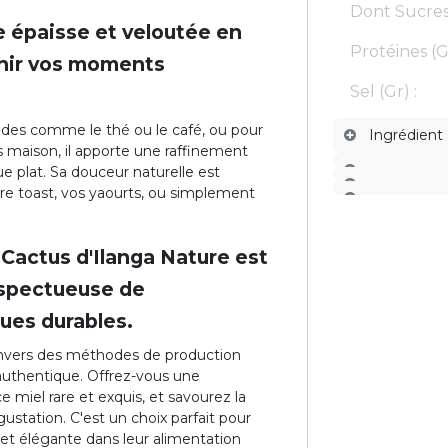
Dont Sucres 
e épaisse et veloutée en
Protéines (G
chir vos moments
Sel (Gr) :
udes comme le thé ou le café, ou pour
Ingrédient
tes maison, il apporte une raffinement
ue plat. Sa douceur naturelle est
e toast, vos yaourts, ou simplement
e Cactus d'Ilanga Nature est
respectueuse de
ues durables.
vers des méthodes de production
 authentique. Offrez-vous une
 miel rare et exquis, et savourez la
ustation. C'est un choix parfait pour
et élégante dans leur alimentation