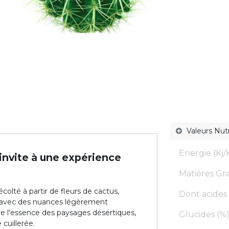
Valeurs Nutr
Energie (Kj/K
 invite à une expérience
Matières Gras
olté à partir de fleurs de cactus,
Dont acides 
é avec des nuances légèrement
re l'essence des paysages désertiques,
Glucides (%)
cuillerée.