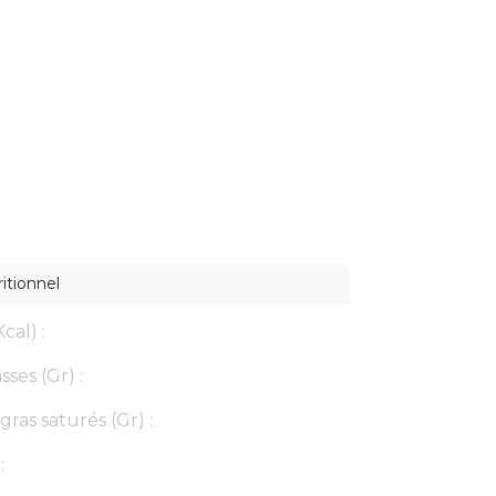
itionnel
cal) :
ses (Gr) :
gras saturés (Gr) :
: