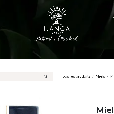
Epices
Huiles d'olive
Sucres et Café
Tous les produits
Miels
Mi
Miel