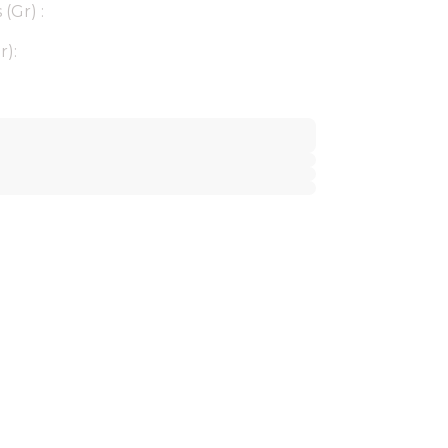
(Gr) :
r):