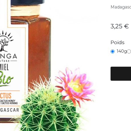
Madagasc
3,25
€
Poids
140g