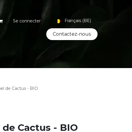
Français (BE)
Se connecter
Contacte​​​​z-nous
Coffrets
Bio
Artisanat
el de Cactus - BIO
 de Cactus - BIO