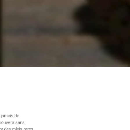
 jamais de
etrouvera sans
nt des miels rares