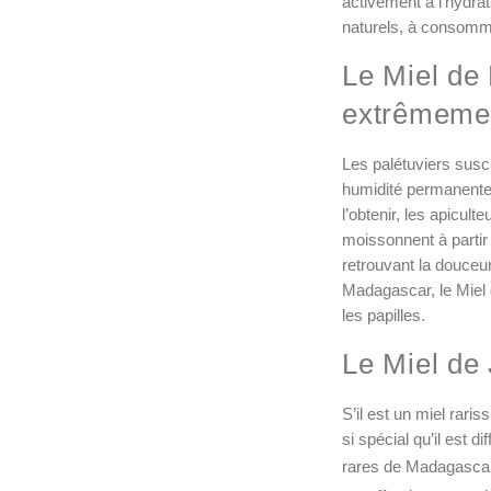
activement à l’hydrat
naturels, à consomm
Le Miel de
extrêmeme
Les palétuviers susc
humidité permanente,
l’obtenir, les apicul
moissonnent à partir 
retrouvant la douceu
Madagascar, le Miel 
les papilles.
Le Miel de 
S’il est un miel raris
si spécial qu’il est d
rares de Madagascar