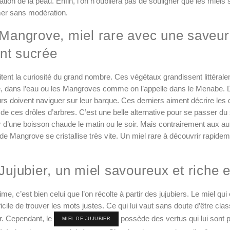
ation de la peau. Enfin, l’on n’oubliera pas de souligner que les miels 
er sans modération.
 Mangrove, miel rare avec une saveur
nt sucrée
itent la curiosité du grand nombre. Ces végétaux grandissent littéra
 dans l’eau ou les Mangroves comme on l’appelle dans le Menabe. D’
teurs doivent naviguer sur leur barque. Ces derniers aiment décrire les q
de ces drôles d’arbres. C’est une belle alternative pour se passer du
r d’une boisson chaude le matin ou le soir. Mais contrairement aux au
de Mangrove se cristallise très vite. Un miel rare à découvrir rapide
Jujubier, un miel savoureux et riche 
sime, c’est bien celui que l’on récolte à partir des jujubiers. Le miel qui
ifficile de trouver les mots justes. Ce qui lui vaut sans doute d’être cl
. Cependant, le
possède des vertus qui lui sont p
MIEL DE JUJUBIER