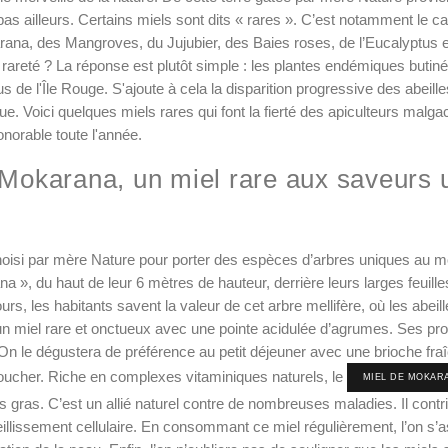
pas ailleurs. Certains miels sont dits « rares ». C’est notamment le ca
ana, des Mangroves, du Jujubier, des Baies roses, de l’Eucalyptus 
ur rareté ? La réponse est plutôt simple : les plantes endémiques butiné
 de l'Île Rouge. S'ajoute à cela la disparition progressive des abeille
. Voici quelques miels rares qui font la fierté des apiculteurs malgac
onorable toute l'année.
 Mokarana, un miel rare aux saveurs 
isi par mère Nature pour porter des espèces d’arbres uniques au m
 », du haut de leur 6 mètres de hauteur, derrière leurs larges feuilles
urs, les habitants savent la valeur de cet arbre mellifère, où les abeil
e un miel rare et onctueux avec une pointe acidulée d’agrumes. Ses pro
. On le dégustera de préférence au petit déjeuner avec une brioche fraî
oucher. Riche en complexes vitaminiques naturels, le
MIEL DE MOKAR
 gras. C’est un allié naturel contre de nombreuses maladies. Il contr
illissement cellulaire. En consommant ce miel régulièrement, l’on s’a