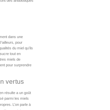
sont des antibiotiques
lement dans une
ailleurs, pour
ualités du miel qu’ils
 sucre tout en
tres miels de
ment pour surprendre
en vertus
 en résulte a un goût
assé parmi les miels
ropres. L’on parle à