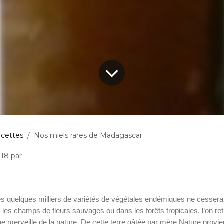
cettes
Nos miels rares de Madagascar
018
par
 quelques milliers de variétés de végétales endémiques ne cessera
s les champs de fleurs sauvages ou dans les forêts tropicales, l’on r
e merveille de la nature. De cette terre gâtée par mère Nature provie