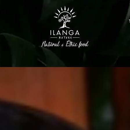
Epices
Huiles d'olive
Sucres et Café