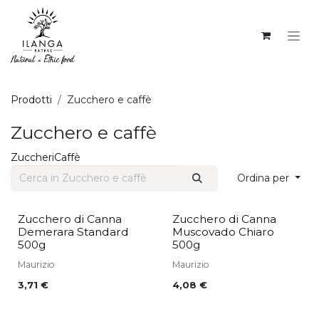
PASSA AL CONTENUTO
Prodotti
Zucchero e caffè
Zucchero e caffè
Zuccheri
Caffè
Ordina per
Zucchero di Canna
Zucchero di Canna
Demerara Standard
Muscovado Chiaro
500g
500g
Maurizio
Maurizio
3,71
€
4,08
€