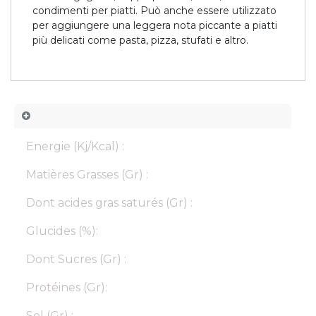
condimenti per piatti. Può anche essere utilizzato
per aggiungere una leggera nota piccante a piatti
più delicati come pasta, pizza, stufati e altro.
Energie (Kj/Kcal) :
Matières Grasses (Gr) :
Dont acides gras saturés (Gr) :
Glucides (%):
Dont Sucres (Gr) :
Protéines (Gr):
Sel (Gr) :