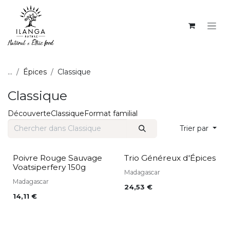
SE RENDRE AU CONTENU
...
Épices
Classique
Classique
Découverte
Classique
Format familial
Trier par
Poivre Rouge Sauvage
Trio Généreux d'Épices
Voatsiperfery 150g
Madagascar
Madagascar
24,53
€
14,11
€