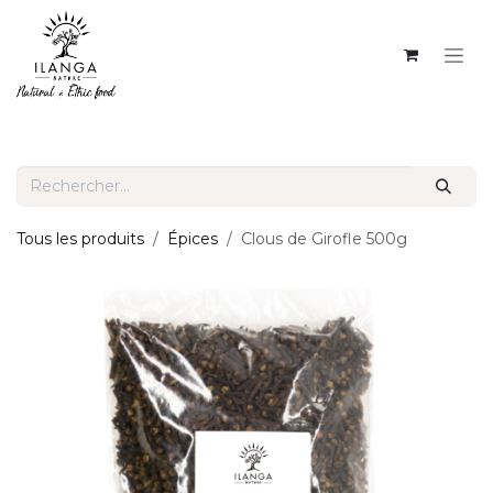
SE RENDRE AU CONTENU
Tous les produits
Épices
Clous de Girofle 500g