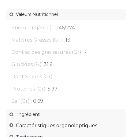
Valeurs Nutritionnel
Energie (Kj/Kcal) :
1146/274
Matières Grasses (Gr) :
13
Dont acides gras saturés (Gr) :
-
Glucides (%):
31.6
Dont Sucres (Gr) :
-
Protéines (Gr):
5.97
Sel (Gr) :
0.69
Ingrédient
Caractéristiques organoleptiques